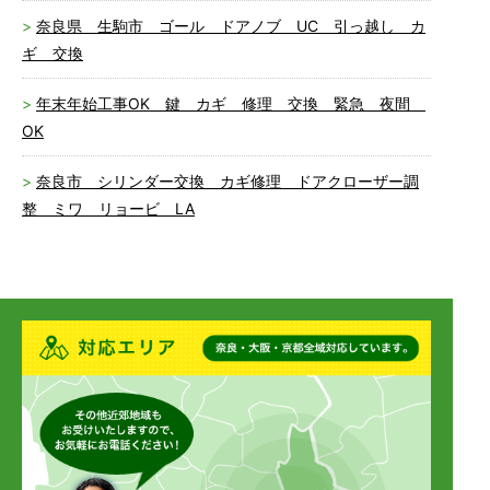
奈良県 生駒市 ゴール ドアノブ UC 引っ越し カ
ギ 交換
年末年始工事OK 鍵 カギ 修理 交換 緊急 夜間
OK
奈良市 シリンダー交換 カギ修理 ドアクローザー調
整 ミワ リョービ LA