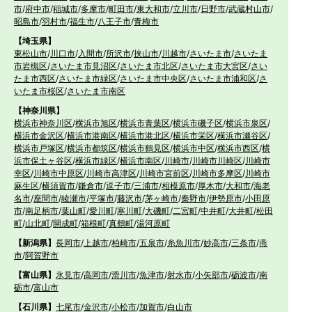
市
/
府中市
/
稲城市
/
多摩市
/
町田市
/
東大和市
/
立川市
/
日野市
/
武蔵村山市
/
昭島市
/
羽村市
/
福生市
/
八王子市
/
青梅市
【埼玉県】
東松山市
/
川口市
/
入間市
/
所沢市
/
挟山市
/
川越市
/
さいたま市
/
さいたま
市岩槻区
/
さいたま市見沼区
/
さいたま市北区
/
さいたま市大宮区
/
さい
たま市西区
/
さいたま市緑区
/
さいたま市中央区
/
さいたま市浦和区
/
さ
いたま市桜区
/
さいたま市南区
【神奈川県】
横浜市神奈川区
/
横浜市旭区
/
横浜市青葉区
/
横浜市磯子区
/
横浜市泉区
/
横浜市金沢区
/
横浜市港南区
/
横浜市港北区
/
横浜市栄区
/
横浜市瀬谷区
/
横浜市戸塚区
/
横浜市都筑区
/
横浜市鶴見区
/
横浜市中区
/
横浜市西区
/
横
浜市保土ヶ谷区
/
横浜市緑区
/
横浜市南区
/
川崎市
/
川崎市川崎区
/
川崎市
幸区
/
川崎市中原区
/
川崎市高津区
/
川崎市宮前区
/
川崎市多摩区
/
川崎市
麻生区
/
横須賀市
/
鎌倉市
/
逗子市
/
三浦市
/
相模原市
/
厚木市
/
大和市
/
海老
名市
/
座間市
/
綾瀬市
/
平塚市
/
藤沢市
/
茅ヶ崎市
/
秦野市
/
伊勢原市
/
小田原
市
/
南足柄市
/
葉山町
/
愛川町
/
寒川町
/
大磯町
/
二宮町
/
中井町
/
大井町
/
松田
町
/
山北町
/
開成町
/
箱根町
/
真鶴町
/
湯河原町
【新潟県】
長岡市
/
上越市
/
柏崎市
/
五泉市
/
糸魚川市
/
妙高市
/
三条市
/
燕
市
/
阿賀野市
【富山県】
氷見市
/
高岡市
/
滑川市
/
魚津市
/
射水市
/
小矢部市
/
砺波市
/
南
砺市
/
富山市
【石川県】
七尾市
/
金沢市
/
小松市
/
加賀市
/
白山市