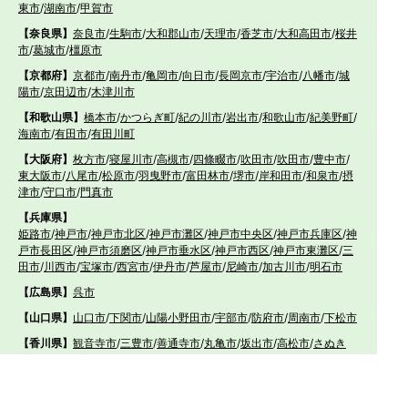
東市
/
湖南市
/
甲賀市
【奈良県】
奈良市
/
生駒市
/
大和郡山市
/
天理市
/
香芝市
/
大和高田市
/
桜井
市
/
葛城市
/
橿原市
【京都府】
京都市
/
南丹市
/
亀岡市
/
向日市
/
長岡京市
/
宇治市
/
八幡市
/
城
陽市
/
京田辺市
/
木津川市
【和歌山県】
橋本市
/
かつらぎ町
/
紀の川市
/
岩出市
/
和歌山市
/
紀美野町
/
海南市
/
有田市
/
有田川町
【大阪府】
枚方市
/
寝屋川市
/
高槻市
/
四條畷市
/
吹田市
/
吹田市
/
豊中市
/
東大阪市
/
八尾市
/
松原市
/
羽曳野市
/
富田林市
/
堺市
/
岸和田市
/
和泉市
/
摂
津市
/
守口市
/
門真市
【兵庫県】
姫路市
/
神戸市
/
神戸市北区
/
神戸市灘区
/
神戸市中央区
/
神戸市兵庫区
/
神
戸市長田区
/
神戸市須磨区
/
神戸市垂水区
/
神戸市西区
/
神戸市東灘区
/
三
田市
/
川西市
/
宝塚市
/
西宮市
/
伊丹市
/
芦屋市
/
尼崎市
/
加古川市
/
明石市
【広島県】
呉市
【山口県】
山口市
/
下関市
/
山陽小野田市
/
宇部市
/
防府市
/
周南市
/
下松市
【香川県】
観音寺市
/
三豊市
/
善通寺市
/
丸亀市
/
坂出市
/
高松市
/
さぬき
市
/
東かがわ市
【愛媛県】
伊予市
/
東温市
/
松山市
/
今治市
/
西条市
/
新居浜市
/
四国中央市