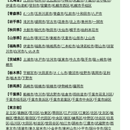
【北海道】
江別市
/
石狩市
/
北広島市
/
小樽市
/
恵庭市
/
千歳市
/
苫小牧市
/
伊達市
/
白老町
/
登別市
/
室蘭市
/
札幌市西区
/
札幌市手稲区
【青森県】
むつ市
/
五所川原市
/
青森市
/
弘前市
/
十和田市
/
八戸市
【岩手県】
滝沢市
/
盛岡市
/
宮古市
/
花巻市
/
北上市
/
奥州市
/
一関市
【秋田県】
大館市
/
能代市
/
秋田市
/
大仙市
/
横手市
/
由利本荘市
【山形県】
村山市
/
寒河江市
/
東根市
/
天童市
/
山形市
/
上山市
【福島県】
伊達市
/
福島市
/
南相馬市
/
二本松市
/
会津若松市
/
郡山市
/
須賀
川市
/
白河市
/
いわき市
【茨城県】
土浦市
/
水戸市
/
古河市
/
坂東市
/
牛久市
/
取手市
/
龍ヶ崎市
/
神
栖市
【栃木県】
宇都宮市
/
大田原市
/
さくら市
/
鹿沼市
/
佐野市
/
真岡市
/
足利
市
/
栃木市
/
下野市
【群馬県】
高崎市
/
前橋市
/
前橋市
/
伊勢崎市
/
藤岡市
【千葉県】
船橋市
/
市川市
/
習志野市
/
佐倉市
/
四街道市
/
千葉市花見川区
/
千葉市稲毛区
/
千葉市美浜区
/
千葉市若葉区
/
千葉市中央区
/
千葉市緑区
【東京都】
足立区
/
葛飾区
/
荒川区
/
台東区
/
墨田区
/
江戸川区
/
江東区
/
北区
/
文京区
/
板
橋区
/
豊島区
/
新宿区
/
千代田区
/
中央区
/
港区
/
練馬区
/
中野区
/
渋谷区
/
目黒
区
/
品川区
/
大田区
/
杉並区
/
世田谷区
/
狛江市
/
調布市
/
三鷹市
/
武蔵野市
/
西
東京市
/
清瀬市
/
東久留米市
/
小金井市
/
東村山市
/
小平市
/
国分寺市
/
国立