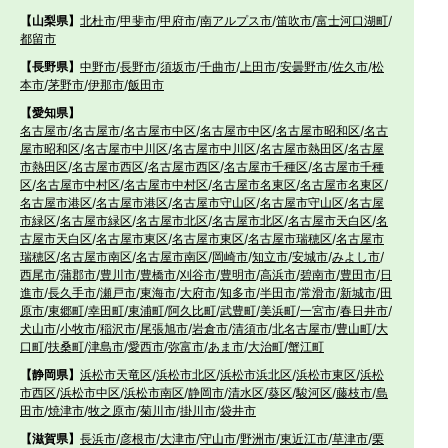
【山梨県】
北杜市
/
甲斐市
/
甲府市
/
南アルプス市
/
笛吹市
/
富士河口湖町
/
都留市
【長野県】
中野市
/
長野市
/
須坂市
/
千曲市
/
上田市
/
安曇野市
/
佐久市
/
松
本市
/
茅野市
/
伊那市
/
飯田市
【愛知県】
名古屋市
/
名古屋市
/
名古屋市中区
/
名古屋市中区
/
名古屋市昭和区
/
名古
屋市昭和区
/
名古屋市中川区
/
名古屋市中川区
/
名古屋市熱田区
/
名古屋
市熱田区
/
名古屋市西区
/
名古屋市西区
/
名古屋市千種区
/
名古屋市千種
区
/
名古屋市中村区
/
名古屋市中村区
/
名古屋市名東区
/
名古屋市名東区
/
名古屋市港区
/
名古屋市港区
/
名古屋市守山区
/
名古屋市守山区
/
名古屋
市緑区
/
名古屋市緑区
/
名古屋市北区
/
名古屋市北区
/
名古屋市天白区
/
名
古屋市天白区
/
名古屋市東区
/
名古屋市東区
/
名古屋市瑞穂区
/
名古屋市
瑞穂区
/
名古屋市南区
/
名古屋市南区
/
岡崎市
/
知立市
/
安城市
/
みよし市
/
西尾市
/
蒲郡市
/
豊川市
/
豊橋市
/
刈谷市
/
豊明市
/
高浜市
/
碧南市
/
豊田市
/
日
進市
/
長久手市
/
瀬戸市
/
東海市
/
大府市
/
知多市
/
半田市
/
常滑市
/
新城市
/
田
原市
/
東郷町
/
幸田町
/
東浦町
/
阿久比町
/
武豊町
/
美浜町
/
一宮市
/
春日井市
/
犬山市
/
小牧市
/
稲沢市
/
尾張旭市
/
岩倉市
/
清須市
/
北名古屋市
/
豊山町
/
大
口町
/
扶桑町
/
津島市
/
愛西市
/
弥富市
/
あま市
/
大治町
/
蟹江町
【静岡県】
浜松市天竜区
/
浜松市北区
/
浜松市浜北区
/
浜松市東区
/
浜松
市西区
/
浜松市中区
/
浜松市南区
/
静岡市
/
清水区
/
葵区
/
駿河区
/
藤枝市
/
島
田市
/
焼津市
/
牧之原市
/
菊川市
/
掛川市
/
袋井市
【滋賀県】
長浜市
/
彦根市
/
大津市
/
守山市
/
野洲市
/
東近江市
/
草津市
/
栗